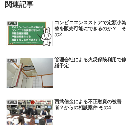
関連記事
コンビニエンスストアで定額小為
未分類
替を販売可能にできるのか？ そ
の2
管理会社による火災保険利用で修
未分類
繕予定
西武信金による不正融資の被害
未分類
者？からの相談案件 その4