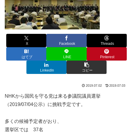
X
Facebook
Threads
はてブ
LINE
Pinterest
LinkedIn
コピー
2019.07.02
2019.07.03
NHKから国民を守る党は来る参議院議員選挙
（2019/07/04公示）に挑戦予定です。
多くの候補予定者がおり、
選挙区では 37名