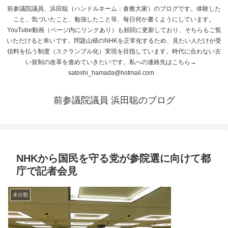
前参議院議員、浜田聡（ハンドルネーム：倉敷大家）のブログです。体験した
こと、気づいたこと、勉強したこと等、毎日何か書くようにしています。
YouTube動画（ページ内にリンクあり）も頻回に更新しており、そちらもご覧
いただけると幸いです。問題山積のNHKを正常化するため、見たい人だけが受
信料を払う制度（スクランブル化）実現を目指しています。時代に合わない古
い規制の改革を進めていきたいです。私への連絡先はこちら→
satoshi_hamada@hotmail.com
前参議院議員 浜田聡のブログ
NHKから国民を守る党が参院選に向けて都
庁で記者会見
未分類