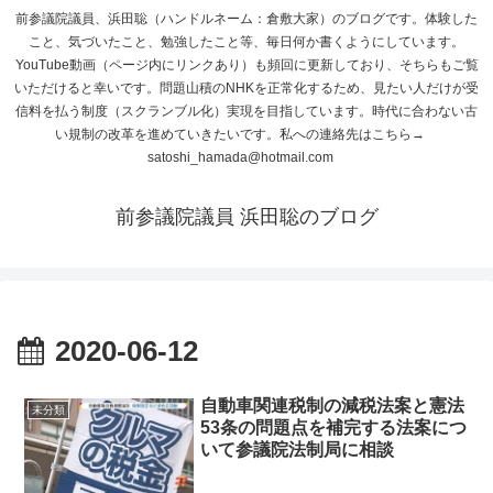
前参議院議員、浜田聡（ハンドルネーム：倉敷大家）のブログです。体験した
こと、気づいたこと、勉強したこと等、毎日何か書くようにしています。
YouTube動画（ページ内にリンクあり）も頻回に更新しており、そちらもご覧
いただけると幸いです。問題山積のNHKを正常化するため、見たい人だけが受
信料を払う制度（スクランブル化）実現を目指しています。時代に合わない古
い規制の改革を進めていきたいです。私への連絡先はこちら→
satoshi_hamada@hotmail.com
前参議院議員 浜田聡のブログ
2020-06-12
自動車関連税制の減税法案と憲法
未分類
53条の問題点を補完する法案につ
いて参議院法制局に相談