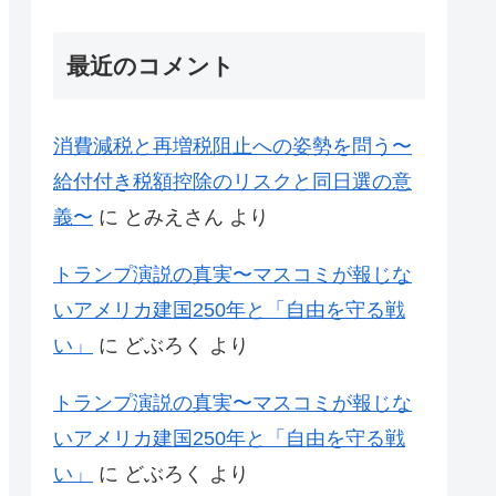
最近のコメント
消費減税と再増税阻止への姿勢を問う〜
給付付き税額控除のリスクと同日選の意
義〜
に
とみえさん
より
トランプ演説の真実〜マスコミが報じな
いアメリカ建国250年と「自由を守る戦
い」
に
どぶろく
より
トランプ演説の真実〜マスコミが報じな
いアメリカ建国250年と「自由を守る戦
い」
に
どぶろく
より