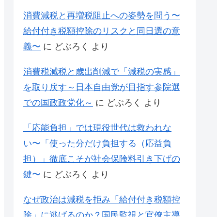
消費減税と再増税阻止への姿勢を問う〜
給付付き税額控除のリスクと同日選の意
義〜
に
どぶろく
より
消費税減税と歳出削減で「減税の実感」
を取り戻す～日本自由党が目指す参院選
での国政政党化～
に
どぶろく
より
「応能負担」では現役世代は救われな
い〜「使った分だけ負担する（応益負
担）」徹底こそが社会保険料引き下げの
鍵〜
に
どぶろく
より
なぜ政治は減税を拒み「給付付き税額控
除」に逃げるのか？国民監視と官僚主導