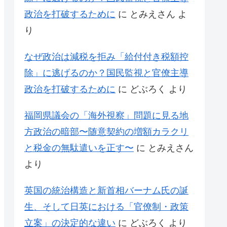
政治を打破するために
に
とみえさん
よ
り
なぜ政治は減税を拒み「給付付き税額控
除」に逃げるのか？国民監視と官僚主導
政治を打破するために
に
どぶろく
より
福岡県議会の「海外視察」問題に見る地
方政治の暗部〜随意契約の増額カラクリ
と税金の無駄遣いを正す〜
に
とみえさん
より
英国の統治構造と新首相バーナム氏の誕
生、そして日英における「官僚制・政策
立案」の決定的な違い
に
どぶろく
より