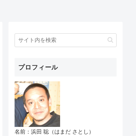
プロフィール
名前：浜田 聡（はまだ さとし）