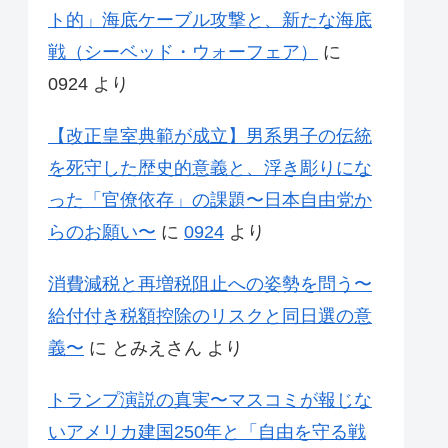
ト的」海底ケーブル攻撃と、新たな海底
戦（シーベッド・ウォーフェア）
に
0924
より
【改正皇室典範が成立】男系男子の伝統
を死守した歴史的意義と、浮き彫りにな
った「官僚依存」の課題〜日本自由党か
らのお願い〜
に
0924
より
消費減税と再増税阻止への姿勢を問う〜
給付付き税額控除のリスクと同日選の意
義〜
に
とみえさん
より
トランプ演説の真実〜マスコミが報じな
いアメリカ建国250年と「自由を守る戦