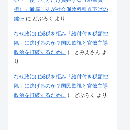
い〜「使った分だけ負担する（応益負
担）」徹底こそが社会保険料引き下げの
鍵〜
に
どぶろく
より
なぜ政治は減税を拒み「給付付き税額控
除」に逃げるのか？国民監視と官僚主導
政治を打破するために
に
とみえさん
よ
り
なぜ政治は減税を拒み「給付付き税額控
除」に逃げるのか？国民監視と官僚主導
政治を打破するために
に
どぶろく
より