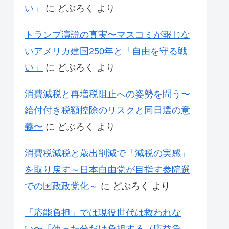
い」
に
どぶろく
より
トランプ演説の真実〜マスコミが報じな
いアメリカ建国250年と「自由を守る戦
い」
に
どぶろく
より
消費減税と再増税阻止への姿勢を問う〜
給付付き税額控除のリスクと同日選の意
義〜
に
どぶろく
より
消費税減税と歳出削減で「減税の実感」
を取り戻す～日本自由党が目指す参院選
での国政政党化～
に
どぶろく
より
「応能負担」では現役世代は救われな