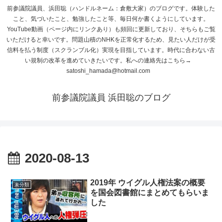
前参議院議員、浜田聡（ハンドルネーム：倉敷大家）のブログです。体験した
こと、気づいたこと、勉強したこと等、毎日何か書くようにしています。
YouTube動画（ページ内にリンクあり）も頻回に更新しており、そちらもご覧
いただけると幸いです。問題山積のNHKを正常化するため、見たい人だけが受
信料を払う制度（スクランブル化）実現を目指しています。時代に合わない古
い規制の改革を進めていきたいです。私への連絡先はこちら→
satoshi_hamada@hotmail.com
前参議院議員 浜田聡のブログ
2020-08-13
2019年 ウイグル人権法案の概要
未分類
を国会図書館にまとめてもらいま
した