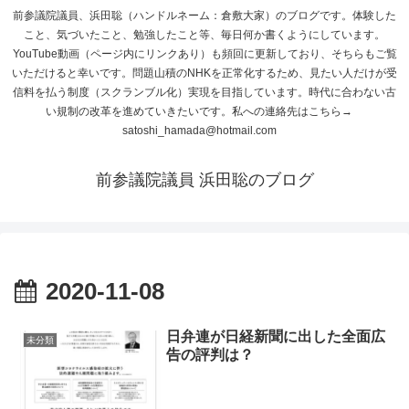
前参議院議員、浜田聡（ハンドルネーム：倉敷大家）のブログです。体験した
こと、気づいたこと、勉強したこと等、毎日何か書くようにしています。
YouTube動画（ページ内にリンクあり）も頻回に更新しており、そちらもご覧
いただけると幸いです。問題山積のNHKを正常化するため、見たい人だけが受
信料を払う制度（スクランブル化）実現を目指しています。時代に合わない古
い規制の改革を進めていきたいです。私への連絡先はこちら→
satoshi_hamada@hotmail.com
前参議院議員 浜田聡のブログ
2020-11-08
日弁連が日経新聞に出した全面広
未分類
告の評判は？