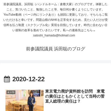
前参議院議員、浜田聡（ハンドルネーム：倉敷大家）のブログです。体験した
こと、気づいたこと、勉強したこと等、毎日何か書くようにしています。
YouTube動画（ページ内にリンクあり）も頻回に更新しており、そちらもご覧
いただけると幸いです。問題山積のNHKを正常化するため、見たい人だけが受
信料を払う制度（スクランブル化）実現を目指しています。時代に合わない古
い規制の改革を進めていきたいです。私への連絡先はこちら→
satoshi_hamada@hotmail.com
前参議院議員 浜田聡のブログ
2020-12-22
東京電力廃炉資料館を訪問 東電
未分類
の責任はともかくとして当時の菅
直人総理の責任は？