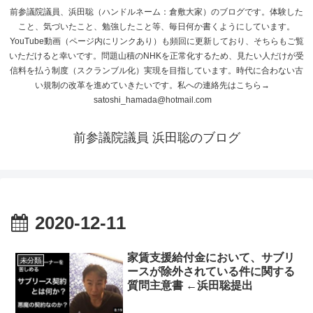
前参議院議員、浜田聡（ハンドルネーム：倉敷大家）のブログです。体験した
こと、気づいたこと、勉強したこと等、毎日何か書くようにしています。
YouTube動画（ページ内にリンクあり）も頻回に更新しており、そちらもご覧
いただけると幸いです。問題山積のNHKを正常化するため、見たい人だけが受
信料を払う制度（スクランブル化）実現を目指しています。時代に合わない古
い規制の改革を進めていきたいです。私への連絡先はこちら→
satoshi_hamada@hotmail.com
前参議院議員 浜田聡のブログ
2020-12-11
家賃支援給付金において、サブリ
未分類
ースが除外されている件に関する
質問主意書 ←浜田聡提出