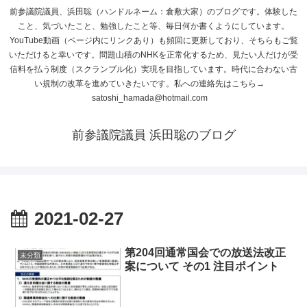
前参議院議員、浜田聡（ハンドルネーム：倉敷大家）のブログです。体験した
こと、気づいたこと、勉強したこと等、毎日何か書くようにしています。
YouTube動画（ページ内にリンクあり）も頻回に更新しており、そちらもご覧
いただけると幸いです。問題山積のNHKを正常化するため、見たい人だけが受
信料を払う制度（スクランブル化）実現を目指しています。時代に合わない古
い規制の改革を進めていきたいです。私への連絡先はこちら→
satoshi_hamada@hotmail.com
前参議院議員 浜田聡のブログ
2021-02-27
第204回通常国会での放送法改正
未分類
案について その1 注目ポイント