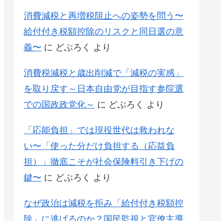
消費減税と再増税阻止への姿勢を問う〜
給付付き税額控除のリスクと同日選の意
義〜
に
どぶろく
より
消費税減税と歳出削減で「減税の実感」
を取り戻す～日本自由党が目指す参院選
での国政政党化～
に
どぶろく
より
「応能負担」では現役世代は救われな
い〜「使った分だけ負担する（応益負
担）」徹底こそが社会保険料引き下げの
鍵〜
に
どぶろく
より
なぜ政治は減税を拒み「給付付き税額控
除」に逃げるのか？国民監視と官僚主導