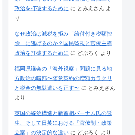
政治を打破するために
に
とみえさん
よ
り
なぜ政治は減税を拒み「給付付き税額控
除」に逃げるのか？国民監視と官僚主導
政治を打破するために
に
どぶろく
より
福岡県議会の「海外視察」問題に見る地
方政治の暗部〜随意契約の増額カラクリ
と税金の無駄遣いを正す〜
に
とみえさん
より
英国の統治構造と新首相バーナム氏の誕
生、そして日英における「官僚制・政策
立案」の決定的な違い
に
どぶろく
より