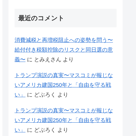
最近のコメント
消費減税と再増税阻止への姿勢を問う〜
給付付き税額控除のリスクと同日選の意
義〜
に
とみえさん
より
トランプ演説の真実〜マスコミが報じな
いアメリカ建国250年と「自由を守る戦
い」
に
どぶろく
より
トランプ演説の真実〜マスコミが報じな
いアメリカ建国250年と「自由を守る戦
い」
に
どぶろく
より