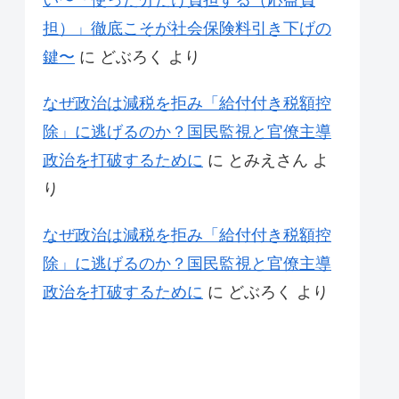
い〜「使った分だけ負担する（応益負
担）」徹底こそが社会保険料引き下げの
鍵〜
に
どぶろく
より
なぜ政治は減税を拒み「給付付き税額控
除」に逃げるのか？国民監視と官僚主導
政治を打破するために
に
とみえさん
よ
り
なぜ政治は減税を拒み「給付付き税額控
除」に逃げるのか？国民監視と官僚主導
政治を打破するために
に
どぶろく
より