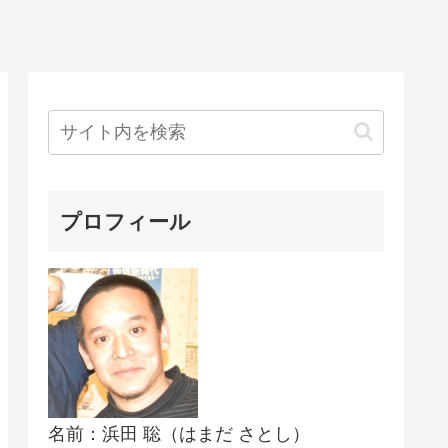
プロフィール
名前：浜田 聡（はまだ さとし）