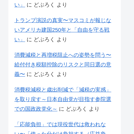
い」
に
どぶろく
より
トランプ演説の真実〜マスコミが報じな
いアメリカ建国250年と「自由を守る戦
い」
に
どぶろく
より
消費減税と再増税阻止への姿勢を問う〜
給付付き税額控除のリスクと同日選の意
義〜
に
どぶろく
より
消費税減税と歳出削減で「減税の実感」
を取り戻す～日本自由党が目指す参院選
での国政政党化～
に
どぶろく
より
「応能負担」では現役世代は救われな