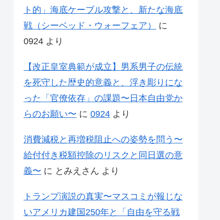
ト的」海底ケーブル攻撃と、新たな海底
戦（シーベッド・ウォーフェア）
に
0924
より
【改正皇室典範が成立】男系男子の伝統
を死守した歴史的意義と、浮き彫りにな
った「官僚依存」の課題〜日本自由党か
らのお願い〜
に
0924
より
消費減税と再増税阻止への姿勢を問う〜
給付付き税額控除のリスクと同日選の意
義〜
に
とみえさん
より
トランプ演説の真実〜マスコミが報じな
いアメリカ建国250年と「自由を守る戦