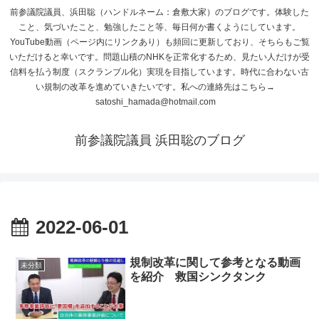
前参議院議員、浜田聡（ハンドルネーム：倉敷大家）のブログです。体験した
こと、気づいたこと、勉強したこと等、毎日何か書くようにしています。
YouTube動画（ページ内にリンクあり）も頻回に更新しており、そちらもご覧
いただけると幸いです。問題山積のNHKを正常化するため、見たい人だけが受
信料を払う制度（スクランブル化）実現を目指しています。時代に合わない古
い規制の改革を進めていきたいです。私への連絡先はこちら→
satoshi_hamada@hotmail.com
前参議院議員 浜田聡のブログ
2022-06-01
規制改革に関して参考となる動画
未分類
を紹介 救国シンクタンク