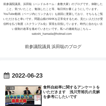
前参議院議員、浜田聡（ハンドルネーム：倉敷大家）のブログです。体験した
こと、気づいたこと、勉強したこと等、毎日何か書くようにしています。
YouTube動画（ページ内にリンクあり）も頻回に更新しており、そちらもご覧
いただけると幸いです。問題山積のNHKを正常化するため、見たい人だけが受
信料を払う制度（スクランブル化）実現を目指しています。時代に合わない古
い規制の改革を進めていきたいです。私への連絡先はこちら→
satoshi_hamada@hotmail.com
前参議院議員 浜田聡のブログ
2022-06-23
食料自給率に関するアンケートを
未分類
いただきます 浅川芳裕氏の見解
を参考にしたいです