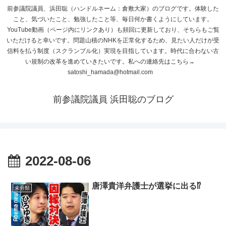
前参議院議員、浜田聡（ハンドルネーム：倉敷大家）のブログです。体験した
こと、気づいたこと、勉強したこと等、毎日何か書くようにしています。
YouTube動画（ページ内にリンクあり）も頻回に更新しており、そちらもご覧
いただけると幸いです。問題山積のNHKを正常化するため、見たい人だけが受
信料を払う制度（スクランブル化）実現を目指しています。時代に合わない古
い規制の改革を進めていきたいです。私への連絡先はこちら→
satoshi_hamada@hotmail.com
前参議院議員 浜田聡のブログ
2022-08-06
唐澤貴洋弁護士が選挙に出る⁉
未分類