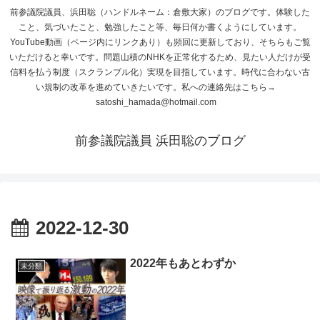
前参議院議員、浜田聡（ハンドルネーム：倉敷大家）のブログです。体験した
こと、気づいたこと、勉強したこと等、毎日何か書くようにしています。
YouTube動画（ページ内にリンクあり）も頻回に更新しており、そちらもご覧
いただけると幸いです。問題山積のNHKを正常化するため、見たい人だけが受
信料を払う制度（スクランブル化）実現を目指しています。時代に合わない古
い規制の改革を進めていきたいです。私への連絡先はこちら→
satoshi_hamada@hotmail.com
前参議院議員 浜田聡のブログ
2022-12-30
2022年もあとわずか
未分類