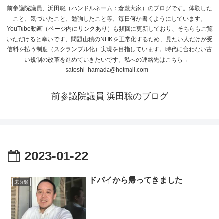
前参議院議員、浜田聡（ハンドルネーム：倉敷大家）のブログです。体験した
こと、気づいたこと、勉強したこと等、毎日何か書くようにしています。
YouTube動画（ページ内にリンクあり）も頻回に更新しており、そちらもご覧
いただけると幸いです。問題山積のNHKを正常化するため、見たい人だけが受
信料を払う制度（スクランブル化）実現を目指しています。時代に合わない古
い規制の改革を進めていきたいです。私への連絡先はこちら→
satoshi_hamada@hotmail.com
前参議院議員 浜田聡のブログ
2023-01-22
ドバイから帰ってきました
未分類