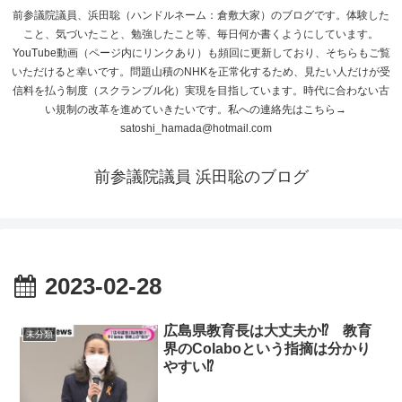
前参議院議員、浜田聡（ハンドルネーム：倉敷大家）のブログです。体験した
こと、気づいたこと、勉強したこと等、毎日何か書くようにしています。
YouTube動画（ページ内にリンクあり）も頻回に更新しており、そちらもご覧
いただけると幸いです。問題山積のNHKを正常化するため、見たい人だけが受
信料を払う制度（スクランブル化）実現を目指しています。時代に合わない古
い規制の改革を進めていきたいです。私への連絡先はこちら→
satoshi_hamada@hotmail.com
前参議院議員 浜田聡のブログ
2023-02-28
広島県教育長は大丈夫か⁉ 教育
未分類
界のColaboという指摘は分かり
やすい⁉