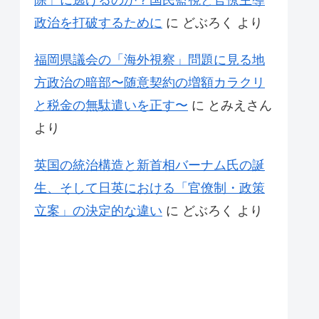
除」に逃げるのか？国民監視と官僚主導
政治を打破するために
に
どぶろく
より
福岡県議会の「海外視察」問題に見る地
方政治の暗部〜随意契約の増額カラクリ
と税金の無駄遣いを正す〜
に
とみえさん
より
英国の統治構造と新首相バーナム氏の誕
生、そして日英における「官僚制・政策
立案」の決定的な違い
に
どぶろく
より