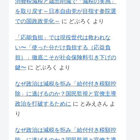
消費税減税と歳出削減で「減税の実感」
を取り戻す～日本自由党が目指す参院選
での国政政党化～
に
どぶろく
より
「応能負担」では現役世代は救われな
い〜「使った分だけ負担する（応益負
担）」徹底こそが社会保険料引き下げの
鍵〜
に
どぶろく
より
なぜ政治は減税を拒み「給付付き税額控
除」に逃げるのか？国民監視と官僚主導
政治を打破するために
に
とみえさん
よ
り
なぜ政治は減税を拒み「給付付き税額控