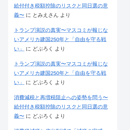
給付付き税額控除のリスクと同日選の意
義〜
に
とみえさん
より
トランプ演説の真実〜マスコミが報じな
いアメリカ建国250年と「自由を守る戦
い」
に
どぶろく
より
トランプ演説の真実〜マスコミが報じな
いアメリカ建国250年と「自由を守る戦
い」
に
どぶろく
より
消費減税と再増税阻止への姿勢を問う〜
給付付き税額控除のリスクと同日選の意
義〜
に
どぶろく
より