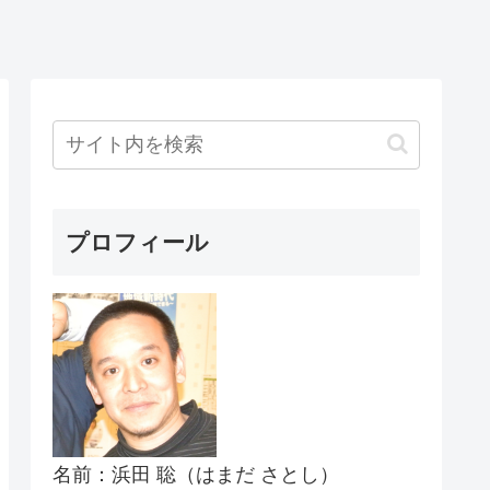
プロフィール
名前：浜田 聡（はまだ さとし）