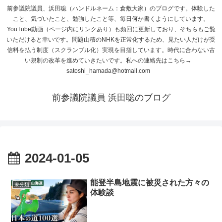
前参議院議員、浜田聡（ハンドルネーム：倉敷大家）のブログです。体験した
こと、気づいたこと、勉強したこと等、毎日何か書くようにしています。
YouTube動画（ページ内にリンクあり）も頻回に更新しており、そちらもご覧
いただけると幸いです。問題山積のNHKを正常化するため、見たい人だけが受
信料を払う制度（スクランブル化）実現を目指しています。時代に合わない古
い規制の改革を進めていきたいです。私への連絡先はこちら→
satoshi_hamada@hotmail.com
前参議院議員 浜田聡のブログ
2024-01-05
能登半島地震に被災された方々の
未分類
体験談