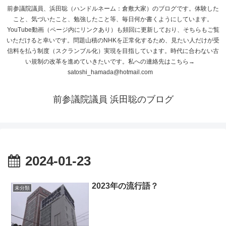
前参議院議員、浜田聡（ハンドルネーム：倉敷大家）のブログです。体験した
こと、気づいたこと、勉強したこと等、毎日何か書くようにしています。
YouTube動画（ページ内にリンクあり）も頻回に更新しており、そちらもご覧
いただけると幸いです。問題山積のNHKを正常化するため、見たい人だけが受
信料を払う制度（スクランブル化）実現を目指しています。時代に合わない古
い規制の改革を進めていきたいです。私への連絡先はこちら→
satoshi_hamada@hotmail.com
前参議院議員 浜田聡のブログ
2024-01-23
2023年の流行語？
未分類