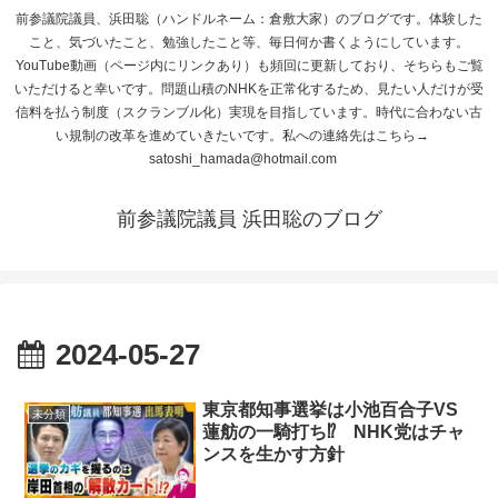
前参議院議員、浜田聡（ハンドルネーム：倉敷大家）のブログです。体験した
こと、気づいたこと、勉強したこと等、毎日何か書くようにしています。
YouTube動画（ページ内にリンクあり）も頻回に更新しており、そちらもご覧
いただけると幸いです。問題山積のNHKを正常化するため、見たい人だけが受
信料を払う制度（スクランブル化）実現を目指しています。時代に合わない古
い規制の改革を進めていきたいです。私への連絡先はこちら→
satoshi_hamada@hotmail.com
前参議院議員 浜田聡のブログ
2024-05-27
東京都知事選挙は小池百合子VS
未分類
蓮舫の一騎打ち⁉ NHK党はチャ
ンスを生かす方針