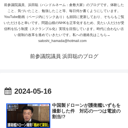
前参議院議員、浜田聡（ハンドルネーム：倉敷大家）のブログです。体験した
こと、気づいたこと、勉強したこと等、毎日何か書くようにしています。
YouTube動画（ページ内にリンクあり）も頻回に更新しており、そちらもご覧
いただけると幸いです。問題山積のNHKを正常化するため、見たい人だけが受
信料を払う制度（スクランブル化）実現を目指しています。時代に合わない古
い規制の改革を進めていきたいです。私への連絡先はこちら→
satoshi_hamada@hotmail.com
前参議院議員 浜田聡のブログ
2024-05-16
中国製ドローンが護衛艦いずもを
未分類
撮影した件 対応の一つは電波の
割当!?