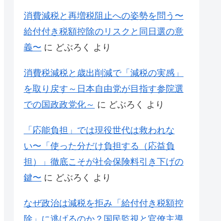
消費減税と再増税阻止への姿勢を問う〜
給付付き税額控除のリスクと同日選の意
義〜
に
どぶろく
より
消費税減税と歳出削減で「減税の実感」
を取り戻す～日本自由党が目指す参院選
での国政政党化～
に
どぶろく
より
「応能負担」では現役世代は救われな
い〜「使った分だけ負担する（応益負
担）」徹底こそが社会保険料引き下げの
鍵〜
に
どぶろく
より
なぜ政治は減税を拒み「給付付き税額控
除」に逃げるのか？国民監視と官僚主導