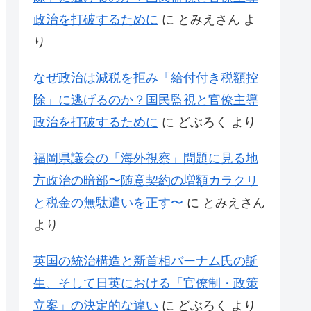
政治を打破するために
に
とみえさん
よ
り
なぜ政治は減税を拒み「給付付き税額控
除」に逃げるのか？国民監視と官僚主導
政治を打破するために
に
どぶろく
より
福岡県議会の「海外視察」問題に見る地
方政治の暗部〜随意契約の増額カラクリ
と税金の無駄遣いを正す〜
に
とみえさん
より
英国の統治構造と新首相バーナム氏の誕
生、そして日英における「官僚制・政策
立案」の決定的な違い
に
どぶろく
より