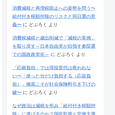
消費減税と再増税阻止への姿勢を問う〜
給付付き税額控除のリスクと同日選の意
義〜
に
どぶろく
より
消費税減税と歳出削減で「減税の実感」
を取り戻す～日本自由党が目指す参院選
での国政政党化～
に
どぶろく
より
「応能負担」では現役世代は救われな
い〜「使った分だけ負担する（応益負
担）」徹底こそが社会保険料引き下げの
鍵〜
に
どぶろく
より
なぜ政治は減税を拒み「給付付き税額控
除」に逃げるのか？国民監視と官僚主導