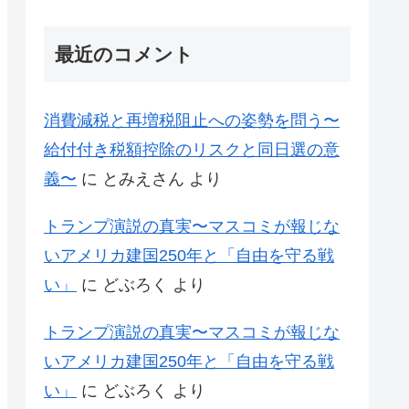
最近のコメント
消費減税と再増税阻止への姿勢を問う〜
給付付き税額控除のリスクと同日選の意
義〜
に
とみえさん
より
トランプ演説の真実〜マスコミが報じな
いアメリカ建国250年と「自由を守る戦
い」
に
どぶろく
より
トランプ演説の真実〜マスコミが報じな
いアメリカ建国250年と「自由を守る戦
い」
に
どぶろく
より