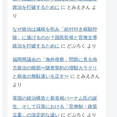
政治を打破するために
に
とみえさん
よ
り
なぜ政治は減税を拒み「給付付き税額控
除」に逃げるのか？国民監視と官僚主導
政治を打破するために
に
どぶろく
より
福岡県議会の「海外視察」問題に見る地
方政治の暗部〜随意契約の増額カラクリ
と税金の無駄遣いを正す〜
に
とみえさん
より
英国の統治構造と新首相バーナム氏の誕
生、そして日英における「官僚制・政策
立案」の決定的な違い
に
どぶろく
より