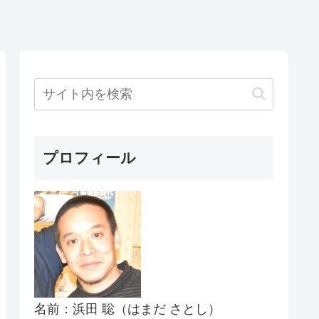
プロフィール
名前：浜田 聡（はまだ さとし）