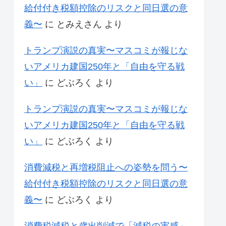
給付付き税額控除のリスクと同日選の意
義〜
に
とみえさん
より
トランプ演説の真実〜マスコミが報じな
いアメリカ建国250年と「自由を守る戦
い」
に
どぶろく
より
トランプ演説の真実〜マスコミが報じな
いアメリカ建国250年と「自由を守る戦
い」
に
どぶろく
より
消費減税と再増税阻止への姿勢を問う〜
給付付き税額控除のリスクと同日選の意
義〜
に
どぶろく
より