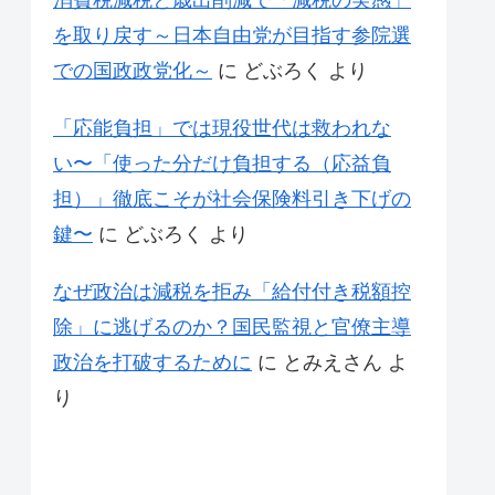
消費税減税と歳出削減で「減税の実感」
を取り戻す～日本自由党が目指す参院選
での国政政党化～
に
どぶろく
より
「応能負担」では現役世代は救われな
い〜「使った分だけ負担する（応益負
担）」徹底こそが社会保険料引き下げの
鍵〜
に
どぶろく
より
なぜ政治は減税を拒み「給付付き税額控
除」に逃げるのか？国民監視と官僚主導
政治を打破するために
に
とみえさん
よ
り