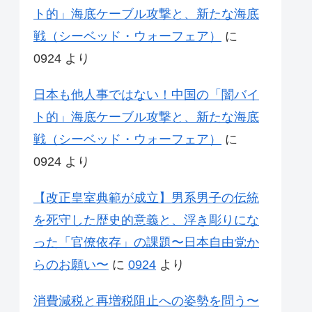
ト的」海底ケーブル攻撃と、新たな海底
戦（シーベッド・ウォーフェア）
に
0924
より
日本も他人事ではない！中国の「闇バイ
ト的」海底ケーブル攻撃と、新たな海底
戦（シーベッド・ウォーフェア）
に
0924
より
【改正皇室典範が成立】男系男子の伝統
を死守した歴史的意義と、浮き彫りにな
った「官僚依存」の課題〜日本自由党か
らのお願い〜
に
0924
より
消費減税と再増税阻止への姿勢を問う〜