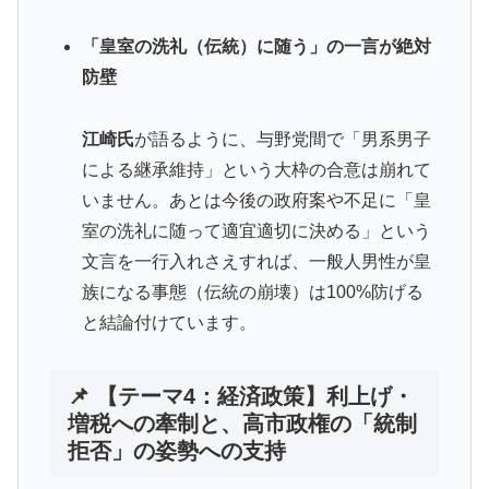
「皇室の洗礼（伝統）に随う」の一言が絶対
防壁
江崎氏
が語るように、与野党間で「男系男子
による継承維持」という大枠の合意は崩れて
いません。あとは今後の政府案や不足に「皇
室の洗礼に随って適宜適切に決める」という
文言を一行入れさえすれば、一般人男性が皇
族になる事態（伝統の崩壊）は100%防げる
と結論付けています。
📌 【テーマ4：経済政策】利上げ・
増税への牽制と、高市政権の「統制
拒否」の姿勢への支持