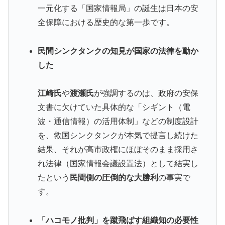
一元化する「国家情報局」の誕生は日本の安
全保障における歴史的な第一歩です。
民間シンクタンクの知見が国家の法律を動か
した
江崎氏
や
渡瀬氏
が強調するのは、政府の安保
文書に欠けていた具体的な「シギント（電
波・通信情報）の活用体制」などの制度設計
を、救国シンクタンクが本気で提言し続けた
結果、それが高市政権にほぼそのまま採用さ
れ法律（国家情報会議設置法）として結実し
たという
民間側の圧倒的な大勝利
の事実で
す。
「ハコモノ批判」を蹴飛ばす組織知の必要性