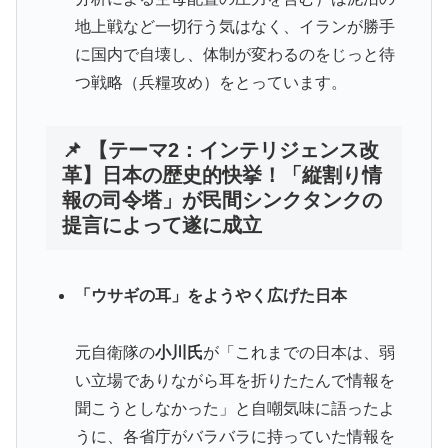
地上戦など一切行う気はなく、イランが勝手
に国内で自壊し、体制が変わるのをじっと待
つ戦略（兵糧攻め）をとっています。
📌 【テーマ2：インテリジェンス改
革】日本の歴史的快挙！「縦割り情
報の司令塔」が民間シンクタンクの
提言によって遂に成立
「ウサギの耳」をようやく広げた日本
元自衛隊の
小川氏
が「これまでの日本は、弱
い立場でありながら耳を折りたたんで情報を
聞こうとしなかった」と自嘲気味に語ったよ
うに、各省庁がバラバラに持っていた情報を