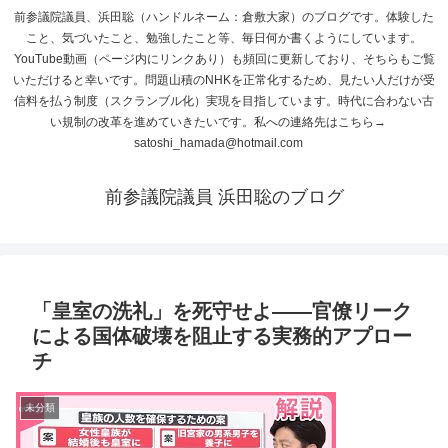
前参議院議員、浜田聡（ハンドルネーム：倉敷大家）のブログです。体験した
こと、気づいたこと、勉強したこと等、毎日何か書くようにしています。
YouTube動画（ページ内にリンクあり）も頻回に更新しており、そちらもご覧
いただけると幸いです。問題山積のNHKを正常化するため、見たい人だけが受
信料を払う制度（スクランブル化）実現を目指しています。時代に合わない古
い規制の改革を進めていきたいです。私への連絡先はこちら→
satoshi_hamada@hotmail.com
前参議院議員 浜田聡のブログ
「皇室の洗礼」を死守せよ——官僚リーク
による国体破壊を阻止する実務的アプロー
チ
未分類