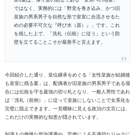
ではなく、実務的には「野党を巻き込み、かつ旧
皇族の男系男子を自然な形で皇室に合流させるた
めの必要不可欠な『呼び水（器）』」です。これ
を残した上で、「洗礼（伝統）に従う」という防
壁を立てることこそが最善手と言えます。
今回紹介した通り、皇位継承をめぐる「女性皇族が結婚後
も皇室に残る案」は、配偶者が旧皇族の男系男子である場
合には伝統を守る最強の切り札となり、一般人男性であれ
ば「洗礼（前例）」に従って皇族にしないことで女系化を
完璧に阻止できます。一見曖昧に見える政治の文言には、
これだけの実務的な知恵が隠されています。
知識人の傲慢な世論誘導や、官僚による不適切なリークに