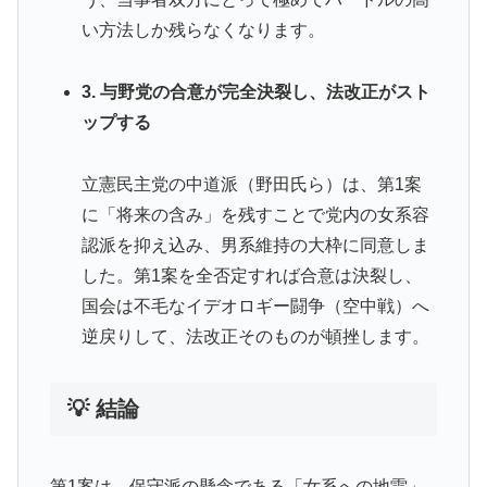
い方法しか残らなくなります。
3. 与野党の合意が完全決裂し、法改正がスト
ップする
立憲民主党の中道派（野田氏ら）は、第1案
に「将来の含み」を残すことで党内の女系容
認派を抑え込み、男系維持の大枠に同意しま
した。第1案を全否定すれば合意は決裂し、
国会は不毛なイデオロギー闘争（空中戦）へ
逆戻りして、法改正そのものが頓挫します。
💡 結論
第1案は、保守派の懸念である「女系への地雷」