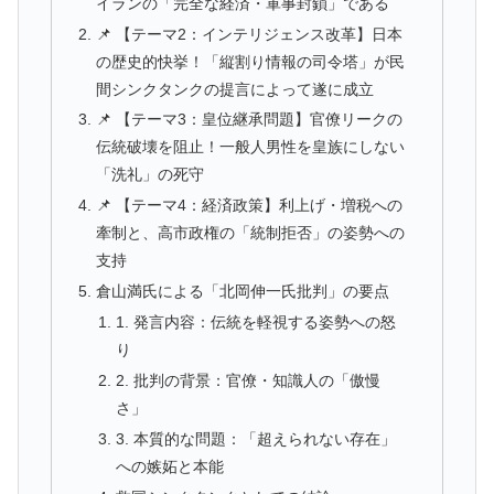
イランの「完全な経済・軍事封鎖」である
📌 【テーマ2：インテリジェンス改革】日本
の歴史的快挙！「縦割り情報の司令塔」が民
間シンクタンクの提言によって遂に成立
📌 【テーマ3：皇位継承問題】官僚リークの
伝統破壊を阻止！一般人男性を皇族にしない
「洗礼」の死守
📌 【テーマ4：経済政策】利上げ・増税への
牽制と、高市政権の「統制拒否」の姿勢への
支持
倉山満氏による「北岡伸一氏批判」の要点
1. 発言内容：伝統を軽視する姿勢への怒
り
2. 批判の背景：官僚・知識人の「傲慢
さ」
3. 本質的な問題：「超えられない存在」
への嫉妬と本能