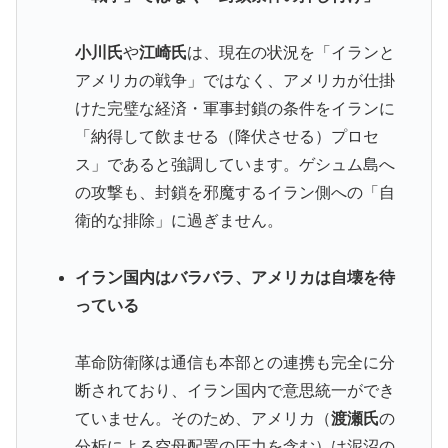
小川氏
や
江崎氏
は、現在の状況を「イランと
アメリカの戦争」ではなく、アメリカが仕掛
けた完璧な経済・軍事封鎖の条件をイランに
「納得して飲ませる（降伏させる）プロセ
ス」であると強調しています。ゲシュム島へ
の攻撃も、封鎖を邪魔するイラン側への「自
衛的な排除」に過ぎません。
イラン国内はバラバラ、アメリカは自壊を待
っている
革命防衛隊は通信も本部との連携も完全に分
断されており、イラン国内で意思統一ができ
ていません。そのため、アメリカ（
渡瀬氏
の
分析による空母配置の圧力を含む）は泥沼の