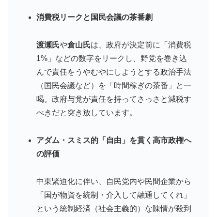
消費税リークと国民会議の茶番劇
渡瀬氏
や
倉山氏
は、政府が決定前に「消費税
1%」などの数字をリークし、野党を巻き込
んで責任をうやむやにしようとする政治手法
（国民会議など）を「時間稼ぎの茶番」と一
喝。政府与党が責任を持ってさっさと減税す
べきだと突き放しています。
アダム・スミス的「自由」を貫く高市政権へ
の評価
中東緊迫化に伴い、自民党内や民間企業から
「国が物資を統制・介入して融通してくれ」
という統制経済（社会主義的）な陳情が殺到