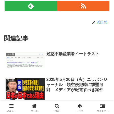
浜田聡
関連記事
迷惑不動産業者イートラスト
未分類
2025年5月20日（火）ニッポンジ
未分類
ャーナル 領空侵犯時に撃墜可
能 メディアが報道すべき案件
水道事業のコンセッション方式に
メニュー
ホーム
検索
トップ
サイドバー
未分類