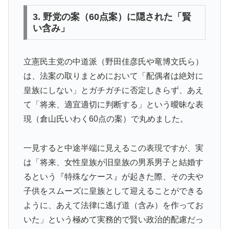
3. 野党の案（60点案）に隠された「賢
い含み」
立憲民主党の中道派（野田佳彦氏や竜博文氏ら）
は、法案の取りまとめにおいて「配偶者は絶対に
皇族にしない」とガチガチに否定しきらず、あえ
て「将来、適宜適切に判断する」という曖昧な表
現（倉山氏いわく60点の案）で丸めました。
一見すると中途半端に見えるこの表現ですが、実
は「将来、女性皇族が旧皇族の男系男子と結婚す
るという『特殊なケース』が起きた際、その夫や
子供をスムーズに皇族として迎えることができる
ように、あえて法律に逃げ道（含み）を作ってお
いた」という極めて実務的で賢い政治的配慮だっ