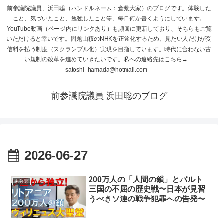
前参議院議員、浜田聡（ハンドルネーム：倉敷大家）のブログです。体験した
こと、気づいたこと、勉強したこと等、毎日何か書くようにしています。
YouTube動画（ページ内にリンクあり）も頻回に更新しており、そちらもご覧
いただけると幸いです。問題山積のNHKを正常化するため、見たい人だけが受
信料を払う制度（スクランブル化）実現を目指しています。時代に合わない古
い規制の改革を進めていきたいです。私への連絡先はこちら→
satoshi_hamada@hotmail.com
前参議院議員 浜田聡のブログ
2026-06-27
200万人の「人間の鎖」とバルト
未分類
三国の不屈の歴史戦〜日本が見習
うべきソ連の戦争犯罪への告発〜