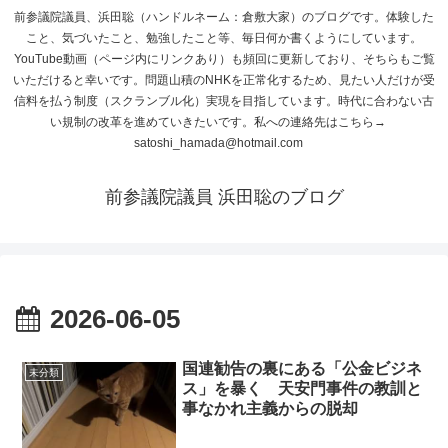
前参議院議員、浜田聡（ハンドルネーム：倉敷大家）のブログです。体験した
こと、気づいたこと、勉強したこと等、毎日何か書くようにしています。
YouTube動画（ページ内にリンクあり）も頻回に更新しており、そちらもご覧
いただけると幸いです。問題山積のNHKを正常化するため、見たい人だけが受
信料を払う制度（スクランブル化）実現を目指しています。時代に合わない古
い規制の改革を進めていきたいです。私への連絡先はこちら→
satoshi_hamada@hotmail.com
前参議院議員 浜田聡のブログ
2026-06-05
国連勧告の裏にある「公金ビジネ
未分類
ス」を暴く 天安門事件の教訓と
事なかれ主義からの脱却