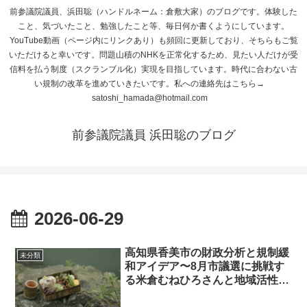
前参議院議員、浜田聡（ハンドルネーム：倉敷大家）のブログです。体験した
こと、気づいたこと、勉強したこと等、毎日何か書くようにしています。
YouTube動画（ページ内にリンクあり）も頻回に更新しており、そちらもご覧
いただけると幸いです。問題山積のNHKを正常化するため、見たい人だけが受
信料を払う制度（スクランブル化）実現を目指しています。時代に合わない古
い規制の改革を進めていきたいです。私への連絡先はこちら→
satoshi_hamada@hotmail.com
前参議院議員 浜田聡のブログ
2026-06-29
高知県香美市の財政分析と規制緩
未分類
和アイデア〜8月市議選に挑戦す
る米倉むねひろさんと地域活性化
を考える〜