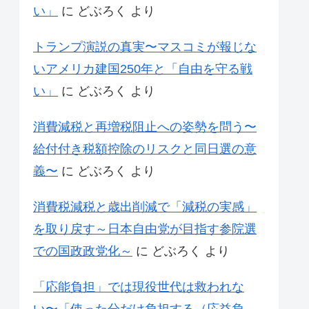
い」
に
どぶろく
より
トランプ演説の真実〜マスコミが報じな
いアメリカ建国250年と「自由を守る戦
い」
に
どぶろく
より
消費減税と再増税阻止への姿勢を問う〜
給付付き税額控除のリスクと同日選の意
義〜
に
どぶろく
より
消費税減税と歳出削減で「減税の実感」
を取り戻す～日本自由党が目指す参院選
での国政政党化～
に
どぶろく
より
「応能負担」では現役世代は救われな