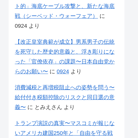
ト的」海底ケーブル攻撃と、新たな海底
戦（シーベッド・ウォーフェア）
に
0924
より
【改正皇室典範が成立】男系男子の伝統
を死守した歴史的意義と、浮き彫りにな
った「官僚依存」の課題〜日本自由党か
らのお願い〜
に
0924
より
消費減税と再増税阻止への姿勢を問う〜
給付付き税額控除のリスクと同日選の意
義〜
に
とみえさん
より
トランプ演説の真実〜マスコミが報じな
いアメリカ建国250年と「自由を守る戦