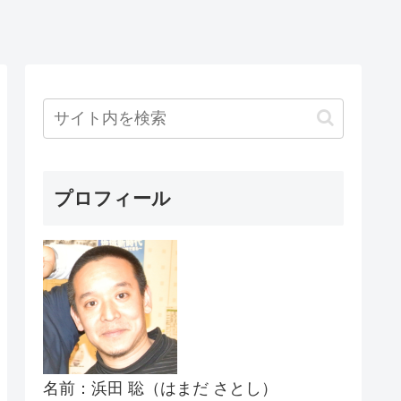
プロフィール
名前：浜田 聡（はまだ さとし）