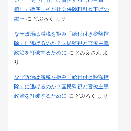
い〜「使った分だけ負担する（応益負
担）」徹底こそが社会保険料引き下げの
鍵〜
に
どぶろく
より
なぜ政治は減税を拒み「給付付き税額控
除」に逃げるのか？国民監視と官僚主導
政治を打破するために
に
とみえさん
よ
り
なぜ政治は減税を拒み「給付付き税額控
除」に逃げるのか？国民監視と官僚主導
政治を打破するために
に
どぶろく
より