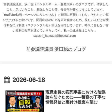
前参議院議員、浜田聡（ハンドルネーム：倉敷大家）のブログです。体験した
こと、気づいたこと、勉強したこと等、毎日何か書くようにしています。
YouTube動画（ページ内にリンクあり）も頻回に更新しており、そちらもご覧
いただけると幸いです。問題山積のNHKを正常化するため、見たい人だけが受
信料を払う制度（スクランブル化）実現を目指しています。時代に合わない古
い規制の改革を進めていきたいです。私への連絡先はこちら→
satoshi_hamada@hotmail.com
前参議院議員 浜田聡のブログ
2026-06-18
現職市長の変死事案における陰謀
未分類
論を防ぐために――警察の丁寧な
情報発信と裏付け捜査を望む