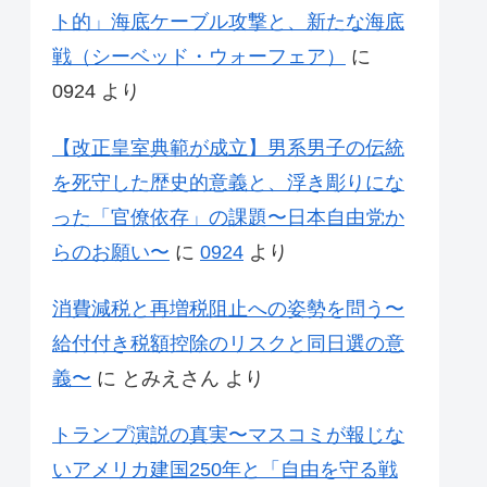
ト的」海底ケーブル攻撃と、新たな海底
戦（シーベッド・ウォーフェア）
に
0924
より
【改正皇室典範が成立】男系男子の伝統
を死守した歴史的意義と、浮き彫りにな
った「官僚依存」の課題〜日本自由党か
らのお願い〜
に
0924
より
消費減税と再増税阻止への姿勢を問う〜
給付付き税額控除のリスクと同日選の意
義〜
に
とみえさん
より
トランプ演説の真実〜マスコミが報じな
いアメリカ建国250年と「自由を守る戦