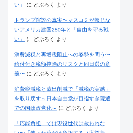
い」
に
どぶろく
より
トランプ演説の真実〜マスコミが報じな
いアメリカ建国250年と「自由を守る戦
い」
に
どぶろく
より
消費減税と再増税阻止への姿勢を問う〜
給付付き税額控除のリスクと同日選の意
義〜
に
どぶろく
より
消費税減税と歳出削減で「減税の実感」
を取り戻す～日本自由党が目指す参院選
での国政政党化～
に
どぶろく
より
「応能負担」では現役世代は救われな