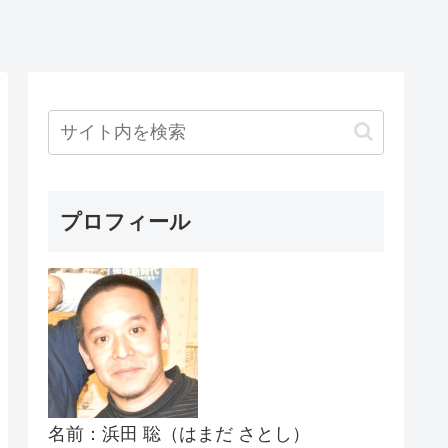
プロフィール
名前：浜田 聡（はまだ さとし）