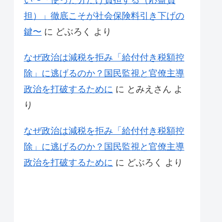
い〜「使った分だけ負担する（応益負
担）」徹底こそが社会保険料引き下げの
鍵〜
に
どぶろく
より
なぜ政治は減税を拒み「給付付き税額控
除」に逃げるのか？国民監視と官僚主導
政治を打破するために
に
とみえさん
よ
り
なぜ政治は減税を拒み「給付付き税額控
除」に逃げるのか？国民監視と官僚主導
政治を打破するために
に
どぶろく
より