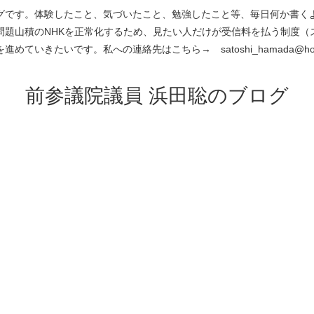
です。体験したこと、気づいたこと、勉強したこと等、毎日何か書くよう
問題山積のNHKを正常化するため、見たい人だけが受信料を払う制度（
進めていきたいです。私への連絡先はこちら→ satoshi_hamada@hotm
前参議院議員 浜田聡のブログ