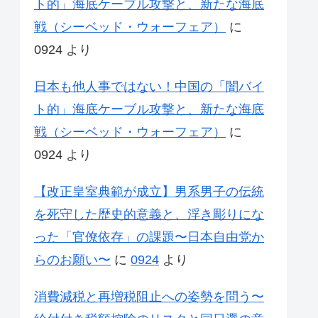
ト的」海底ケーブル攻撃と、新たな海底
戦（シーベッド・ウォーフェア）
に
0924
より
日本も他人事ではない！中国の「闇バイ
ト的」海底ケーブル攻撃と、新たな海底
戦（シーベッド・ウォーフェア）
に
0924
より
【改正皇室典範が成立】男系男子の伝統
を死守した歴史的意義と、浮き彫りにな
った「官僚依存」の課題〜日本自由党か
らのお願い〜
に
0924
より
消費減税と再増税阻止への姿勢を問う〜