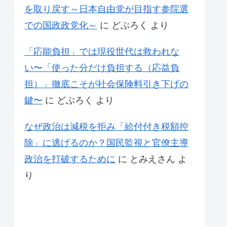
を取り戻す～日本自由党が目指す参院選
での国政政党化～
に
どぶろく
より
「応能負担」では現役世代は救われな
い〜「使った分だけ負担する（応益負
担）」徹底こそが社会保険料引き下げの
鍵〜
に
どぶろく
より
なぜ政治は減税を拒み「給付付き税額控
除」に逃げるのか？国民監視と官僚主導
政治を打破するために
に
とみえさん
よ
り