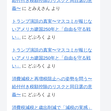
給付付き税額控除のリスクと同日選の意
義〜
に
とみえさん
より
トランプ演説の真実〜マスコミが報じな
いアメリカ建国250年と「自由を守る戦
い」
に
どぶろく
より
トランプ演説の真実〜マスコミが報じな
いアメリカ建国250年と「自由を守る戦
い」
に
どぶろく
より
消費減税と再増税阻止への姿勢を問う〜
給付付き税額控除のリスクと同日選の意
義〜
に
どぶろく
より
消費税減税と歳出削減で「減税の実感」