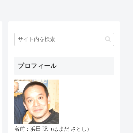
プロフィール
名前：浜田 聡（はまだ さとし）