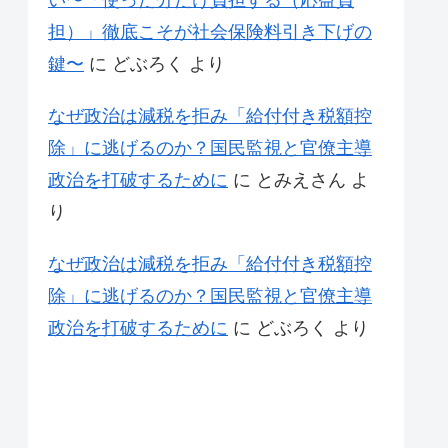
い〜「使った分だけ負担する（応益負
担）」徹底こそが社会保険料引き下げの
鍵〜
に
どぶろく
より
なぜ政治は減税を拒み「給付付き税額控
除」に逃げるのか？国民監視と官僚主導
政治を打破するために
に
とみえさん
よ
り
なぜ政治は減税を拒み「給付付き税額控
除」に逃げるのか？国民監視と官僚主導
政治を打破するために
に
どぶろく
より