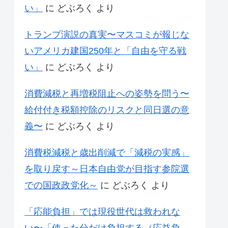
い」
に
どぶろく
より
トランプ演説の真実〜マスコミが報じな
いアメリカ建国250年と「自由を守る戦
い」
に
どぶろく
より
消費減税と再増税阻止への姿勢を問う〜
給付付き税額控除のリスクと同日選の意
義〜
に
どぶろく
より
消費税減税と歳出削減で「減税の実感」
を取り戻す～日本自由党が目指す参院選
での国政政党化～
に
どぶろく
より
「応能負担」では現役世代は救われな