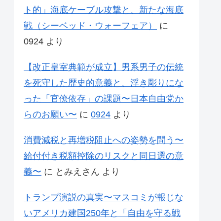
ト的」海底ケーブル攻撃と、新たな海底
戦（シーベッド・ウォーフェア）
に
0924
より
【改正皇室典範が成立】男系男子の伝統
を死守した歴史的意義と、浮き彫りにな
った「官僚依存」の課題〜日本自由党か
らのお願い〜
に
0924
より
消費減税と再増税阻止への姿勢を問う〜
給付付き税額控除のリスクと同日選の意
義〜
に
とみえさん
より
トランプ演説の真実〜マスコミが報じな
いアメリカ建国250年と「自由を守る戦