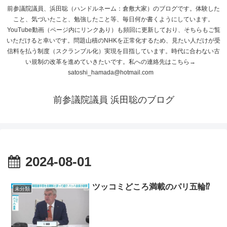
前参議院議員、浜田聡（ハンドルネーム：倉敷大家）のブログです。体験した
こと、気づいたこと、勉強したこと等、毎日何か書くようにしています。
YouTube動画（ページ内にリンクあり）も頻回に更新しており、そちらもご覧
いただけると幸いです。問題山積のNHKを正常化するため、見たい人だけが受
信料を払う制度（スクランブル化）実現を目指しています。時代に合わない古
い規制の改革を進めていきたいです。私への連絡先はこちら→
satoshi_hamada@hotmail.com
前参議院議員 浜田聡のブログ
2024-08-01
ツッコミどころ満載のパリ五輪⁉
未分類