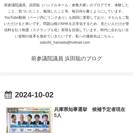
前参議院議員、浜田聡（ハンドルネーム：倉敷大家）のブログです。体験した
こと、気づいたこと、勉強したこと等、毎日何か書くようにしています。
YouTube動画（ページ内にリンクあり）も頻回に更新しており、そちらもご覧
いただけると幸いです。問題山積のNHKを正常化するため、見たい人だけが受
信料を払う制度（スクランブル化）実現を目指しています。時代に合わない古
い規制の改革を進めていきたいです。私への連絡先はこちら→
satoshi_hamada@hotmail.com
前参議院議員 浜田聡のブログ
2024-10-02
兵庫県知事選挙 候補予定者現在
未分類
5人