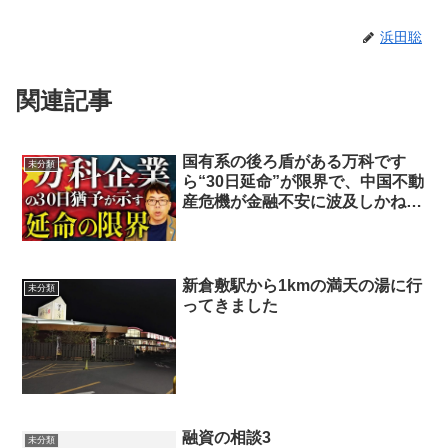
浜田聡
関連記事
国有系の後ろ盾がある万科です
未分類
ら“30日延命”が限界で、中国不動
産危機が金融不安に波及しかねな
い段階に来た？
新倉敷駅から1kmの満天の湯に行
未分類
ってきました
融資の相談3
未分類