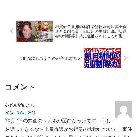
羽賀研二逮捕の案件では日本司法書士会
連合会副会長と山口組の中核組織、弘道
会の幹部等も共に逮捕されたことが重要
では⁉
自民党員になるための審査はザル⁉
コメント
4-YouMe
より:
2024-10-04 12:21
10月2日の録画のサムネが面白かったです。もし
お話しできるなら上畠市議がお得意の大陸について、事件