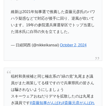
維新は2021年知事選で推薦した斎藤元彦氏のパワ
ハラ疑惑などで対応が後手に回り、逆風が吹いて
います。19年の参院選兵庫選挙区でトップ当選し
た清水氏に白羽の矢を立てました。
— 日経関西 (@nikkeikansai)
October 2, 2024
稲村和美候補と同じ極左系の"緑の党"丸尾まき議
員がまた画策してる様ですので兵庫県民の皆さん
は騙されないようにしましょう
スキーウェアおねだりデマを拡散したのは丸尾ま
き議員です
#斎藤知事がんばれ
#斎藤元彦がんばれ