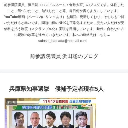
前参議院議員、浜田聡（ハンドルネーム：倉敷大家）のブログです。体験した
こと、気づいたこと、勉強したこと等、毎日何か書くようにしています。
YouTube動画（ページ内にリンクあり）も頻回に更新しており、そちらもご覧
いただけると幸いです。問題山積のNHKを正常化するため、見たい人だけが受
信料を払う制度（スクランブル化）実現を目指しています。時代に合わない古
い規制の改革を進めていきたいです。私への連絡先はこちら→
satoshi_hamada@hotmail.com
前参議院議員 浜田聡のブログ
兵庫県知事選挙 候補予定者現在5人
未分類