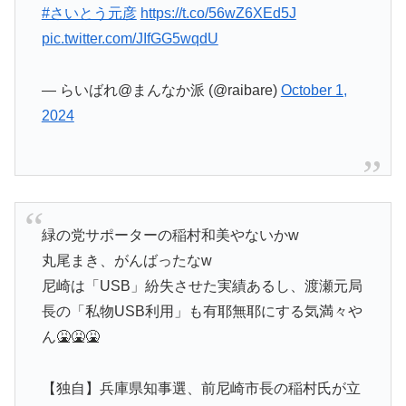
#さいとう元彦
https://t.co/56wZ6XEd5J
pic.twitter.com/JIfGG5wqdU
— らいばれ@まんなか派 (@raibare)
October 1,
2024
緑の党サポーターの稲村和美やないかw
丸尾まき、がんばったなw
尼崎は「USB」紛失させた実績あるし、渡瀬元局
長の「私物USB利用」も有耶無耶にする気満々や
ん🤮🤮🤮
【独自】兵庫県知事選、前尼崎市長の稲村氏が立