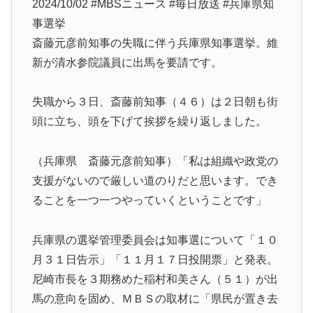
2024/10/02 #MBSニュース #毎日放送 #兵庫県知
事選挙
斎藤元彦前知事の失職に伴う兵庫県知事選挙。維
新が清水参院議員に出馬を要請です。
失職から３日、斎藤前知事（４６）は２日朝も街
頭に立ち、頭を下げて挨拶を繰り返しました。
（兵庫県 斎藤元彦前知事）「私は組織や政党の
支援がないので厳しい道のりだと思います。でき
ることを一つ一つやっていくということです」
兵庫県の選挙管理委員会は知事選について「１０
月３１日告示」「１１月１７日投開票」と発表。
尼崎市長を３期務めた稲村和美さん（５１）が出
馬の意向を固め、ＭＢＳの取材に「県民が置き去