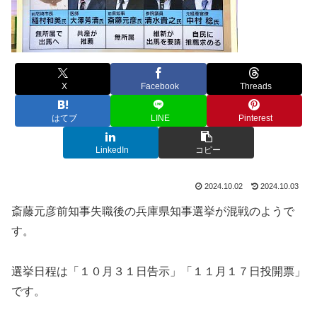
X
Facebook
Threads
はてブ
LINE
Pinterest
LinkedIn
コピー
2024.10.02
2024.10.03
斎藤元彦前知事失職後の兵庫県知事選挙が混戦のようで
す。
選挙日程は「１０月３１日告示」「１１月１７日投開票」
です。