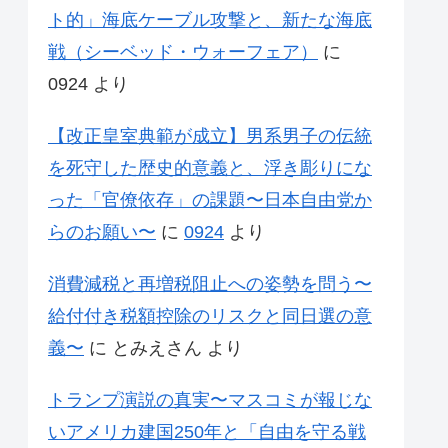
ト的」海底ケーブル攻撃と、新たな海底
戦（シーベッド・ウォーフェア）
に
0924
より
【改正皇室典範が成立】男系男子の伝統
を死守した歴史的意義と、浮き彫りにな
った「官僚依存」の課題〜日本自由党か
らのお願い〜
に
0924
より
消費減税と再増税阻止への姿勢を問う〜
給付付き税額控除のリスクと同日選の意
義〜
に
とみえさん
より
トランプ演説の真実〜マスコミが報じな
いアメリカ建国250年と「自由を守る戦