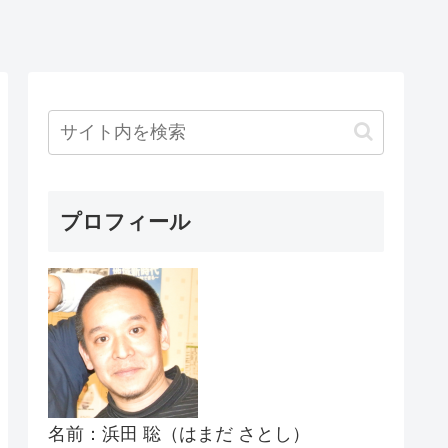
プロフィール
名前：浜田 聡（はまだ さとし）