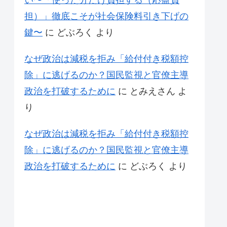
い〜「使った分だけ負担する（応益負
担）」徹底こそが社会保険料引き下げの
鍵〜
に
どぶろく
より
なぜ政治は減税を拒み「給付付き税額控
除」に逃げるのか？国民監視と官僚主導
政治を打破するために
に
とみえさん
よ
り
なぜ政治は減税を拒み「給付付き税額控
除」に逃げるのか？国民監視と官僚主導
政治を打破するために
に
どぶろく
より