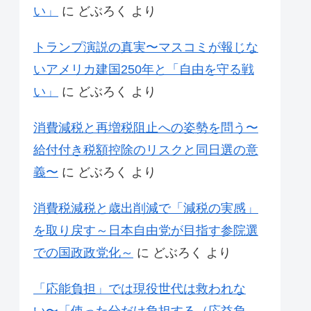
い」
に
どぶろく
より
トランプ演説の真実〜マスコミが報じな
いアメリカ建国250年と「自由を守る戦
い」
に
どぶろく
より
消費減税と再増税阻止への姿勢を問う〜
給付付き税額控除のリスクと同日選の意
義〜
に
どぶろく
より
消費税減税と歳出削減で「減税の実感」
を取り戻す～日本自由党が目指す参院選
での国政政党化～
に
どぶろく
より
「応能負担」では現役世代は救われな