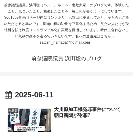
前参議院議員、浜田聡（ハンドルネーム：倉敷大家）のブログです。体験した
こと、気づいたこと、勉強したこと等、毎日何か書くようにしています。
YouTube動画（ページ内にリンクあり）も頻回に更新しており、そちらもご覧
いただけると幸いです。問題山積のNHKを正常化するため、見たい人だけが受
信料を払う制度（スクランブル化）実現を目指しています。時代に合わない古
い規制の改革を進めていきたいです。私への連絡先はこちら→
satoshi_hamada@hotmail.com
前参議院議員 浜田聡のブログ
2025-06-11
大川原加工機冤罪事件について
未分類
朝日新聞が謝罪⁉