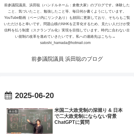
前参議院議員、浜田聡（ハンドルネーム：倉敷大家）のブログです。体験した
こと、気づいたこと、勉強したこと等、毎日何か書くようにしています。
YouTube動画（ページ内にリンクあり）も頻回に更新しており、そちらもご覧
いただけると幸いです。問題山積のNHKを正常化するため、見たい人だけが受
信料を払う制度（スクランブル化）実現を目指しています。時代に合わない古
い規制の改革を進めていきたいです。私への連絡先はこちら→
satoshi_hamada@hotmail.com
前参議院議員 浜田聡のブログ
2025-06-20
米国二大政党制の深堀り & 日本
未分類
で二大政党制にならない背景
ChatGPTに質問