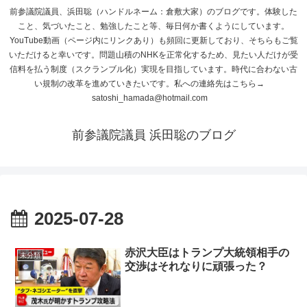
前参議院議員、浜田聡（ハンドルネーム：倉敷大家）のブログです。体験した
こと、気づいたこと、勉強したこと等、毎日何か書くようにしています。
YouTube動画（ページ内にリンクあり）も頻回に更新しており、そちらもご覧
いただけると幸いです。問題山積のNHKを正常化するため、見たい人だけが受
信料を払う制度（スクランブル化）実現を目指しています。時代に合わない古
い規制の改革を進めていきたいです。私への連絡先はこちら→
satoshi_hamada@hotmail.com
前参議院議員 浜田聡のブログ
2025-07-28
赤沢大臣はトランプ大統領相手の
未分類
交渉はそれなりに頑張った？