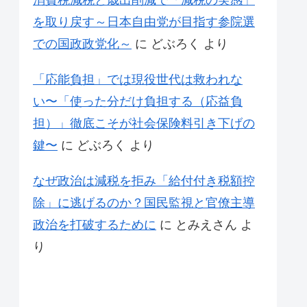
消費税減税と歳出削減で「減税の実感」
を取り戻す～日本自由党が目指す参院選
での国政政党化～
に
どぶろく
より
「応能負担」では現役世代は救われな
い〜「使った分だけ負担する（応益負
担）」徹底こそが社会保険料引き下げの
鍵〜
に
どぶろく
より
なぜ政治は減税を拒み「給付付き税額控
除」に逃げるのか？国民監視と官僚主導
政治を打破するために
に
とみえさん
よ
り