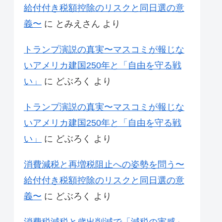
給付付き税額控除のリスクと同日選の意
義〜
に
とみえさん
より
トランプ演説の真実〜マスコミが報じな
いアメリカ建国250年と「自由を守る戦
い」
に
どぶろく
より
トランプ演説の真実〜マスコミが報じな
いアメリカ建国250年と「自由を守る戦
い」
に
どぶろく
より
消費減税と再増税阻止への姿勢を問う〜
給付付き税額控除のリスクと同日選の意
義〜
に
どぶろく
より