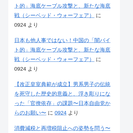
ト的」海底ケーブル攻撃と、新たな海底
戦（シーベッド・ウォーフェア）
に
0924
より
日本も他人事ではない！中国の「闇バイ
ト的」海底ケーブル攻撃と、新たな海底
戦（シーベッド・ウォーフェア）
に
0924
より
【改正皇室典範が成立】男系男子の伝統
を死守した歴史的意義と、浮き彫りにな
った「官僚依存」の課題〜日本自由党か
らのお願い〜
に
0924
より
消費減税と再増税阻止への姿勢を問う〜