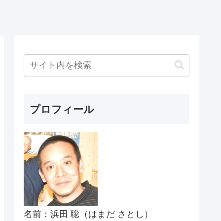
プロフィール
名前：浜田 聡（はまだ さとし）