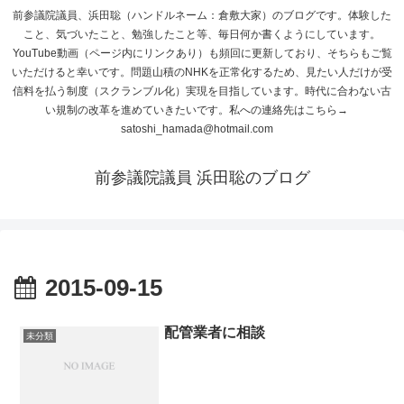
前参議院議員、浜田聡（ハンドルネーム：倉敷大家）のブログです。体験した
こと、気づいたこと、勉強したこと等、毎日何か書くようにしています。
YouTube動画（ページ内にリンクあり）も頻回に更新しており、そちらもご覧
いただけると幸いです。問題山積のNHKを正常化するため、見たい人だけが受
信料を払う制度（スクランブル化）実現を目指しています。時代に合わない古
い規制の改革を進めていきたいです。私への連絡先はこちら→
satoshi_hamada@hotmail.com
前参議院議員 浜田聡のブログ
2015-09-15
配管業者に相談
未分類