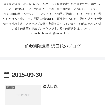
前参議院議員、浜田聡（ハンドルネーム：倉敷大家）のブログです。体験した
こと、気づいたこと、勉強したこと等、毎日何か書くようにしています。
YouTube動画（ページ内にリンクあり）も頻回に更新しており、そちらもご覧
いただけると幸いです。問題山積のNHKを正常化するため、見たい人だけが受
信料を払う制度（スクランブル化）実現を目指しています。時代に合わない古
い規制の改革を進めていきたいです。私への連絡先はこちら→
satoshi_hamada@hotmail.com
前参議院議員 浜田聡のブログ
2015-09-30
法人口座
未分類