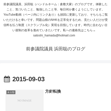
前参議院議員、浜田聡（ハンドルネーム：倉敷大家）のブログです。体験した
こと、気づいたこと、勉強したこと等、毎日何か書くようにしています。
YouTube動画（ページ内にリンクあり）も頻回に更新しており、そちらもご覧
いただけると幸いです。問題山積のNHKを正常化するため、見たい人だけが受
信料を払う制度（スクランブル化）実現を目指しています。時代に合わない古
い規制の改革を進めていきたいです。私への連絡先はこちら→
satoshi_hamada@hotmail.com
前参議院議員 浜田聡のブログ
2015-09-03
方針転換
未分類