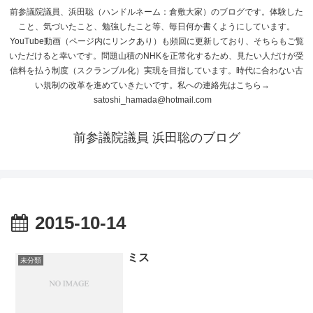
前参議院議員、浜田聡（ハンドルネーム：倉敷大家）のブログです。体験した
こと、気づいたこと、勉強したこと等、毎日何か書くようにしています。
YouTube動画（ページ内にリンクあり）も頻回に更新しており、そちらもご覧
いただけると幸いです。問題山積のNHKを正常化するため、見たい人だけが受
信料を払う制度（スクランブル化）実現を目指しています。時代に合わない古
い規制の改革を進めていきたいです。私への連絡先はこちら→
satoshi_hamada@hotmail.com
前参議院議員 浜田聡のブログ
2015-10-14
ミス
未分類