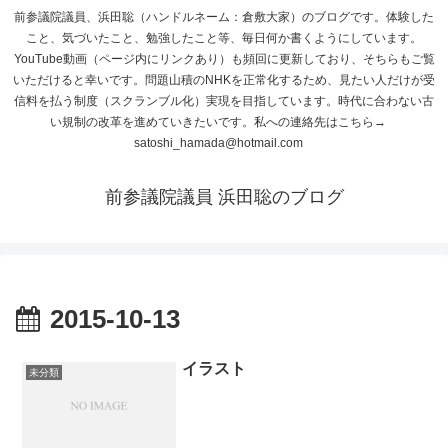
前参議院議員、浜田聡（ハンドルネーム：倉敷大家）のブログです。体験した
こと、気づいたこと、勉強したこと等、毎日何か書くようにしています。
YouTube動画（ページ内にリンクあり）も頻回に更新しており、そちらもご覧
いただけると幸いです。問題山積のNHKを正常化するため、見たい人だけが受
信料を払う制度（スクランブル化）実現を目指しています。時代に合わない古
い規制の改革を進めていきたいです。私への連絡先はこちら→
satoshi_hamada@hotmail.com
前参議院議員 浜田聡のブログ
2015-10-13
イラスト
未分類