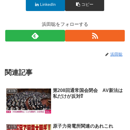
LinkedIn
コピー
浜田聡をフォローする
浜田聡
関連記事
第208回通常国会閉会 AV新法は
未分類
私だけが反対⁉
原子力発電所関連のあれこれ
未分類