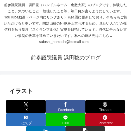
前参議院議員、浜田聡（ハンドルネーム：倉敷大家）のブログです。体験した
こと、気づいたこと、勉強したこと等、毎日何か書くようにしています。
YouTube動画（ページ内にリンクあり）も頻回に更新しており、そちらもご覧
いただけると幸いです。問題山積のNHKを正常化するため、見たい人だけが受
信料を払う制度（スクランブル化）実現を目指しています。時代に合わない古
い規制の改革を進めていきたいです。私への連絡先はこちら→
satoshi_hamada@hotmail.com
前参議院議員 浜田聡のブログ
イラスト
X
Facebook
Threads
はてブ
LINE
Pinterest