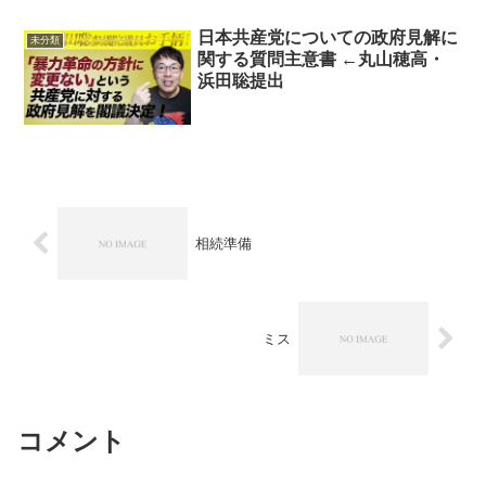
日本共産党についての政府見解に
未分類
関する質問主意書 ←丸山穂高・
浜田聡提出
相続準備
ミス
コメント