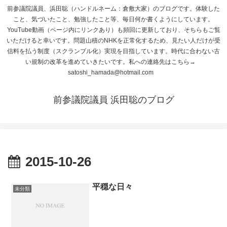
前参議院議員、浜田聡（ハンドルネーム：倉敷大家）のブログです。体験した
こと、気づいたこと、勉強したこと等、毎日何か書くようにしています。
YouTube動画（ページ内にリンクあり）も頻回に更新しており、そちらもご覧
いただけると幸いです。問題山積のNHKを正常化するため、見たい人だけが受
信料を払う制度（スクランブル化）実現を目指しています。時代に合わない古
い規制の改革を進めていきたいです。私への連絡先はこちら→
satoshi_hamada@hotmail.com
前参議院議員 浜田聡のブログ
2015-10-26
平穏な日々
未分類