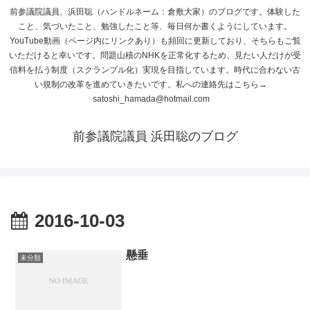
前参議院議員、浜田聡（ハンドルネーム：倉敷大家）のブログです。体験した
こと、気づいたこと、勉強したこと等、毎日何か書くようにしています。
YouTube動画（ページ内にリンクあり）も頻回に更新しており、そちらもご覧
いただけると幸いです。問題山積のNHKを正常化するため、見たい人だけが受
信料を払う制度（スクランブル化）実現を目指しています。時代に合わない古
い規制の改革を進めていきたいです。私への連絡先はこちら→
satoshi_hamada@hotmail.com
前参議院議員 浜田聡のブログ
2016-10-03
懸垂
未分類